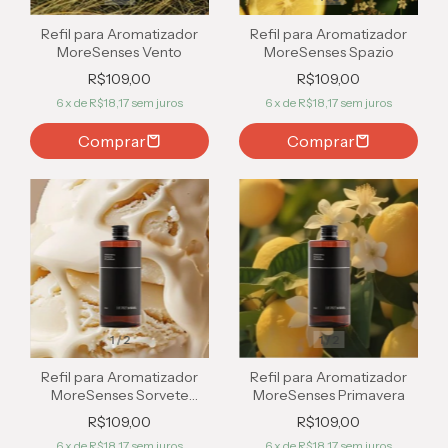
Refil para Aromatizador
Refil para Aromatizador
MoreSenses Vento
MoreSenses Spazio
R$109,00
R$109,00
6
x de
R$18,17
sem juros
6
x de
R$18,17
sem juros
Comprar
Comprar
1
/
2
1
/
2
Refil para Aromatizador
Refil para Aromatizador
MoreSenses Sorvete
MoreSenses Primavera
Creme
R$109,00
R$109,00
6
x de
R$18,17
sem juros
6
x de
R$18,17
sem juros