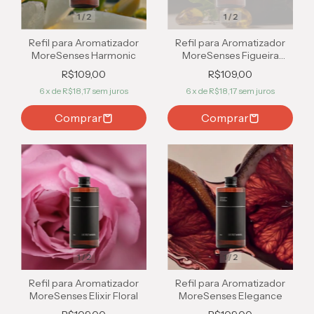
1
/
2
1
/
2
Refil para Aromatizador
Refil para Aromatizador
MoreSenses Harmonic
MoreSenses Figueira
Negra
R$109,00
R$109,00
6
x de
R$18,17
sem juros
6
x de
R$18,17
sem juros
Comprar
Comprar
1
/
2
1
/
2
Refil para Aromatizador
Refil para Aromatizador
MoreSenses Elixir Floral
MoreSenses Elegance