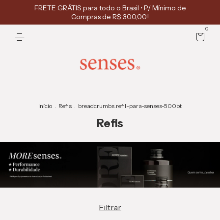
FRETE GRÁTIS para todo o Brasil • P/ Mínimo de
Compras de R$ 300,00!
0
Início
.
Refis
.
breadcrumbs.refil-para-senses-500bt
Refis
Filtrar