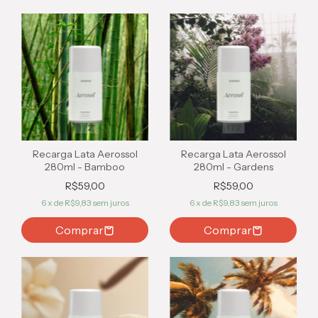
1
/
2
1
/
2
Recarga Lata Aerossol
Recarga Lata Aerossol
280ml - Bamboo
280ml - Gardens
R$59,00
R$59,00
6
x de
R$9,83
sem juros
6
x de
R$9,83
sem juros