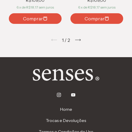
R$109,00
R$109,00
6
x de
R$18,17
sem juros
6
x de
R$18,17
sem juros
Comprar
Comprar
1
/
2
Home
Trocas e Devoluções
Termos e Condições de Uso