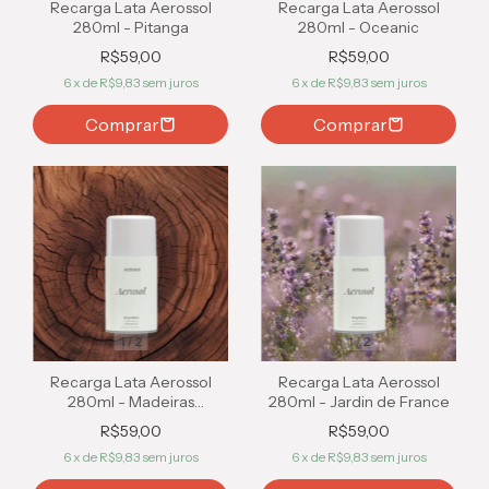
Recarga Lata Aerossol
Recarga Lata Aerossol
280ml - Pitanga
280ml - Oceanic
R$59,00
R$59,00
6
x de
R$9,83
sem juros
6
x de
R$9,83
sem juros
1
/
2
1
/
2
Recarga Lata Aerossol
Recarga Lata Aerossol
280ml - Madeiras
280ml - Jardin de France
Aromáticas
R$59,00
R$59,00
6
x de
R$9,83
sem juros
6
x de
R$9,83
sem juros