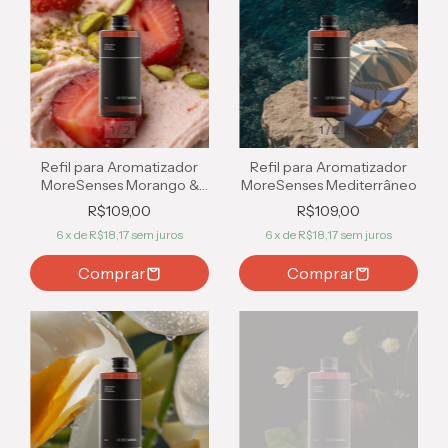
1
/
2
1
/
2
Refil para Aromatizador
Refil para Aromatizador
MoreSenses Morango &
MoreSenses Mediterrâneo
Pistache
R$109,00
R$109,00
6
x de
R$18,17
sem juros
6
x de
R$18,17
sem juros
Comprar
Comprar