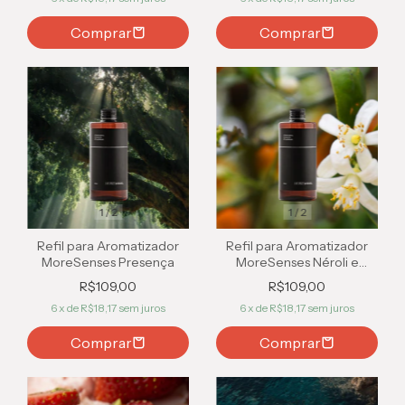
Comprar
Comprar
1
/
2
1
/
2
Refil para Aromatizador
Refil para Aromatizador
MoreSenses Presença
MoreSenses Néroli e
Bergamota
R$109,00
R$109,00
6
x de
R$18,17
sem juros
6
x de
R$18,17
sem juros
Comprar
Comprar