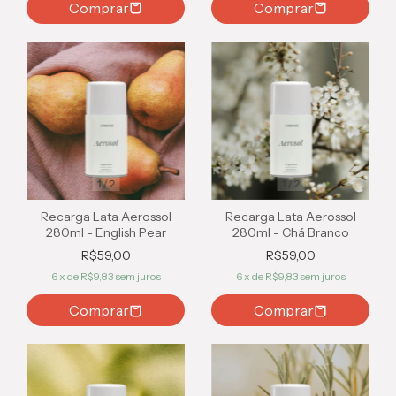
1
/
2
1
/
2
Recarga Lata Aerossol
Recarga Lata Aerossol
280ml - English Pear
280ml - Chá Branco
R$59,00
R$59,00
6
x de
R$9,83
sem juros
6
x de
R$9,83
sem juros