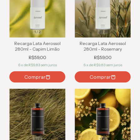
1
/
2
1
/
2
Recarga Lata Aerossol
Recarga Lata Aerossol
280ml - Capim Limão
280ml - Rosemary
R$59,00
R$59,00
6
x de
R$9,83
sem juros
6
x de
R$9,83
sem juros
1
/
2
1
/
2