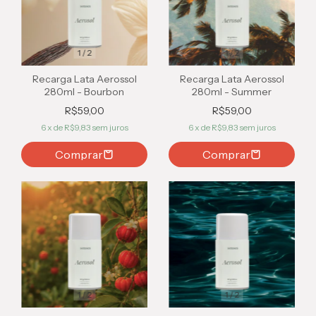
1
/
2
1
/
2
Recarga Lata Aerossol
Recarga Lata Aerossol
280ml - Bourbon
280ml - Summer
R$59,00
R$59,00
6
x de
R$9,83
sem juros
6
x de
R$9,83
sem juros
1
/
2
1
/
2